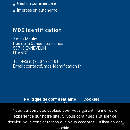
Gestion commerciale
Impression autonome
MDS Identification
ZA du Moulin
Rue de la Cense des Raines
59710 ENNEVELIN
FRANCE
Tel : +33 (0)3 20 18 01 01
Email : contact@mds-identification.fr
Politique de confidentialité
Cookies
Mentions légales
Nous utilisons des cookies pour vous garantir la meilleure
expérience sur notre site. Si vous continuez à utiliser ce
dernier, nous considérerons que vous acceptez l'utilisation des
cookies.
Copyright 2018 - MDS Identification ©